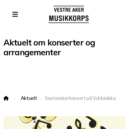
Aktuelt om konserter og
arrangementer
Kontakt oss
Vil du spille med oss?
Aktuelt
Septemberkonsert på Voldsløkka
Vedtekter
Juletrefester