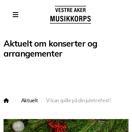
Aktuelt om konserter og
arrangementer
Kontakt oss
Vil du spille med oss?
Aktuelt
Vi kan spille på din juletrefest!
Vedtekter
Juletrefester